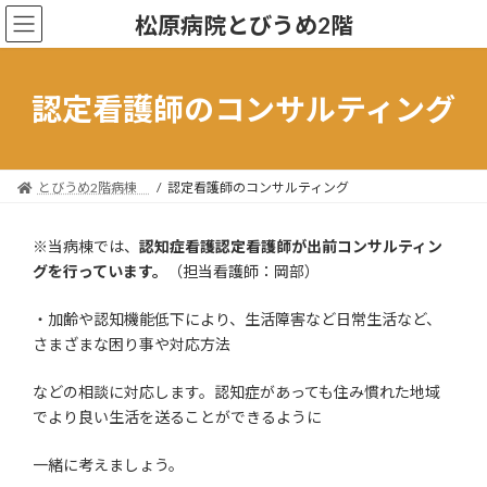
コ
ナ
松原病院とびうめ2階
ン
ビ
テ
ゲ
ン
ー
ツ
シ
認定看護師のコンサルティング
へ
ョ
ス
ン
キ
に
ッ
移
とびうめ2階病棟
認定看護師のコンサルティング
プ
動
※当病棟では、
認知症看護認定看護師が出前コンサルティン
グを行っています。
（担当看護師：岡部）
・加齢や認知機能低下により、生活障害など日常生活など、
さまざまな困り事や対応方法
などの相談に対応します。認知症があっても住み慣れた地域
でより良い生活を送ることができるように
一緒に考えましょう。